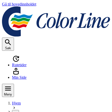
Gå til hovedinnholdet
Søk
Rutetider
Min Side
Meny
Hjem