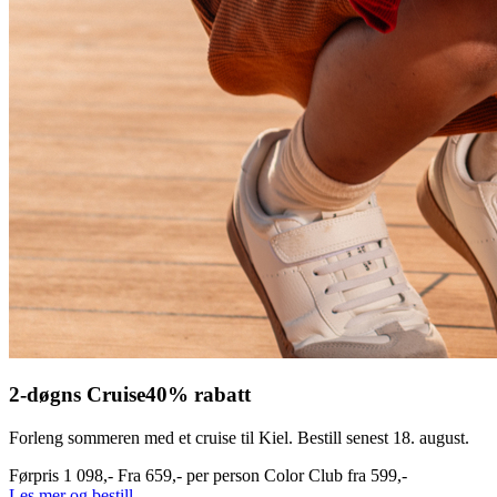
2-døgns Cruise
40% rabatt
Forleng sommeren med et cruise til Kiel. Bestill senest 18. august.
Førpris
1 098,-
Fra
659,-
per person
Color Club fra
599,-
Les mer og bestill