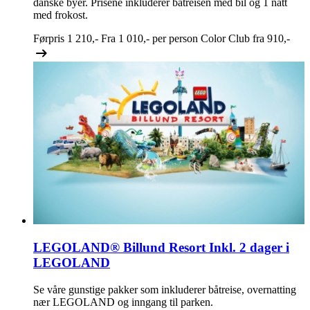
danske byer. Prisene inkluderer båtreisen med bil og 1 natt
med frokost.
Førpris
1 210,-
Fra
1 010,-
per person
Color Club fra
910,-
LEGOLAND® Billund Resort
Inkl. 2 dager i
LEGOLAND
Se våre gunstige pakker som inkluderer båtreise, overnatting
nær LEGOLAND og inngang til parken.