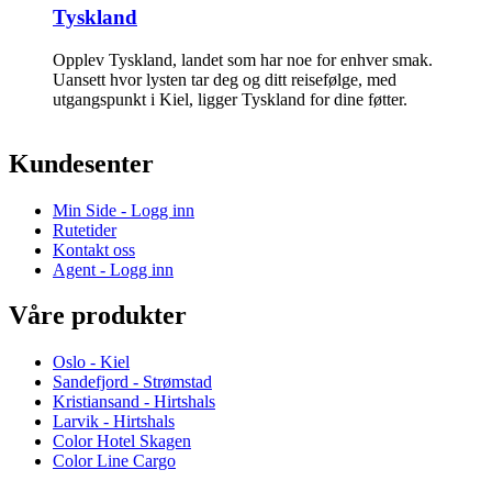
Tyskland
Opplev Tyskland, landet som har noe for enhver smak.
Uansett hvor lysten tar deg og ditt reisefølge, med
utgangspunkt i Kiel, ligger Tyskland for dine føtter.
Kundesenter
Min Side - Logg inn
Rutetider
Kontakt oss
Agent - Logg inn
Våre produkter
Oslo - Kiel
Sandefjord - Strømstad
Kristiansand - Hirtshals
Larvik - Hirtshals
Color Hotel Skagen
Color Line Cargo