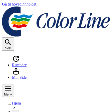
Gå til hovedinnholdet
Søk
Rutetider
Min Side
Meny
Hjem