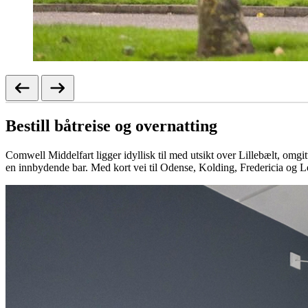
Bestill båtreise og overnatting
Comwell Middelfart ligger idyllisk til med utsikt over Lillebælt, omgit
en innbydende bar. Med kort vei til Odense, Kolding, Fredericia og Le