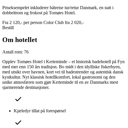
Priseksempelet inkluderer båtreise tur/retur Danmark, en natt i
dobbeltrom og frokost på Tornøes Hotel.
Fra
2 120,-
per person
Color Club fra
2 020,-
Bestill
Om hotellet
Antall rom: 76
Opplev Tornøes Hotel i Kerteminde – et historisk badehotell på Fyn
med mer enn 150 års tradisjon. Bo midt i den idylliske fiskerbyen,
med utsikt over havnen, kort vei til badestrender og autentisk dansk
kystkultur. Nyt klassisk hotellkomfort, lokal gastronomi og den
unike atmosfæren som gjør Kerteminde til en av Danmarks mest
sjarmerende destinasjoner.
Kjæledyr tillat på forespørsel