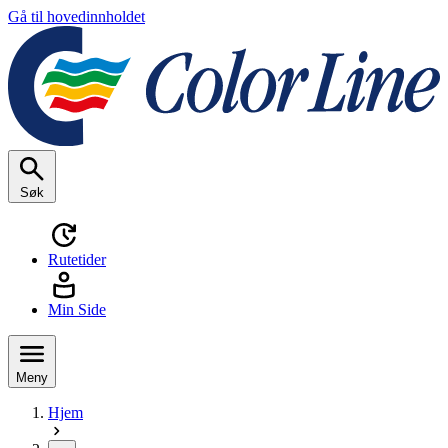
Gå til hovedinnholdet
Søk
Rutetider
Min Side
Meny
Hjem