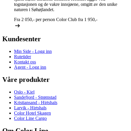
togstasjonen og de vakre innsjøene, omgitt av den unike
naturen i Søhøjlandet.
Fra
2 050,-
per person
Color Club fra
1 950,-
Kundesenter
Min Side - Logg inn
Rutetider
Kontakt oss
Agent - Logg inn
Våre produkter
Oslo - Kiel
Sandefjord - Strømstad
Kristiansand - Hirtshals
Larvik - Hirtshals
Color Hotel Skagen
Color Line Cargo
Om Color Line