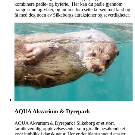
kombinere padle- og byferie. Her kan du padle gjennom
trange sund og viker, og innimellom sette kursen mot land og
få med deg noen av Silkeborgs attraksjoner og severdigheter.
AQUA Akvarium & Dyrepark
AQUA Akvarium & Dyrepark i Silkeborg er et stort,
familievennlig opplevelsessenter som gir alle besøkende et
godt innblikk i dansk natur. Her er det blant annet 4 etasjer