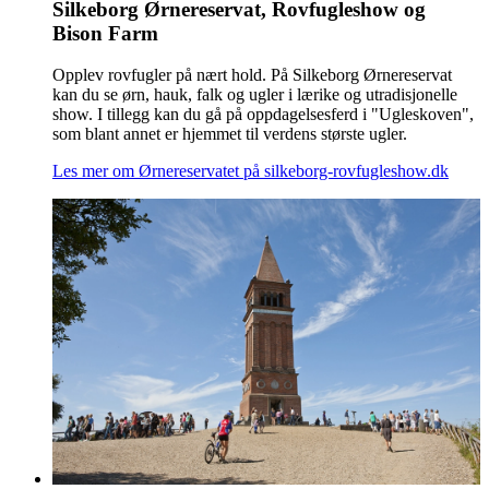
Silkeborg Ørnereservat, Rovfugleshow og
Bison Farm
Opplev rovfugler på nært hold. På Silkeborg Ørnereservat
kan du se ørn, hauk, falk og ugler i lærike og utradisjonelle
show. I tillegg kan du gå på oppdagelsesferd i "Ugleskoven",
som blant annet er hjemmet til verdens største ugler.
Les mer om Ørnereservatet på silkeborg-rovfugleshow.dk