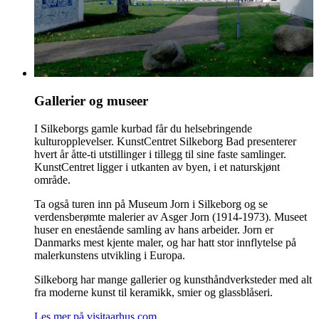
Gallerier og museer
I Silkeborgs gamle kurbad får du helsebringende
kulturopplevelser. KunstCentret Silkeborg Bad presenterer
hvert år åtte-ti utstillinger i tillegg til sine faste samlinger.
KunstCentret ligger i utkanten av byen, i et naturskjønt
område.
Ta også turen inn på Museum Jorn i Silkeborg og se
verdensberømte malerier av Asger Jorn (1914-1973). Museet
huser en enestående samling av hans arbeider. Jorn er
Danmarks mest kjente maler, og har hatt stor innflytelse på
malerkunstens utvikling i Europa.
Silkeborg har mange gallerier og kunsthåndverksteder med alt
fra moderne kunst til keramikk, smier og glassblåseri.
Les mer på visitaarhus.com