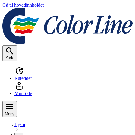
Gå til hovedinnholdet
Søk
Rutetider
Min Side
Meny
Hjem