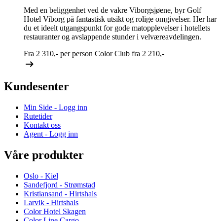
Med en beliggenhet ved de vakre Viborgsjøene, byr Golf
Hotel Viborg på fantastisk utsikt og rolige omgivelser. Her har
du et ideelt utgangspunkt for gode matopplevelser i hotellets
restauranter og avslappende stunder i velværeavdelingen.
Fra
2 310,-
per person
Color Club fra
2 210,-
Kundesenter
Min Side - Logg inn
Rutetider
Kontakt oss
Agent - Logg inn
Våre produkter
Oslo - Kiel
Sandefjord - Strømstad
Kristiansand - Hirtshals
Larvik - Hirtshals
Color Hotel Skagen
Color Line Cargo