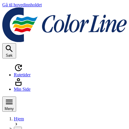
Gå til hovedinnholdet
Søk
Rutetider
Min Side
Meny
Hjem