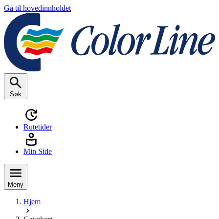
Gå til hovedinnholdet
Søk
Rutetider
Min Side
Meny
Hjem