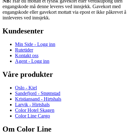
NB!
Har du mottatt et fysisk gavekort eller verdikupong uten
engangskode må denne leveres ved innsjekk. Gavekort med
engangskode eller gavekort mottatt via epost er ikke påkrevet å
innleveres ved innsjekk.
Kundesenter
Min Side - Logg inn
Rutetider
Kontakt oss
Agent - Logg inn
Våre produkter
Oslo - Kiel
Sandefjord - Strømstad
Kristiansand - Hirtshals
Larvik - Hirtshals
Color Hotel Skagen
Color Line Cargo
Om Color Line