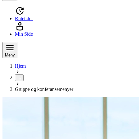
Rutetider
Min Side
Meny
Hjem
...
Gruppe og konferansemenyer