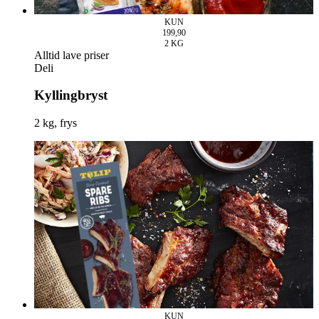
KUN
199,90
2
KG
Alltid lave priser
Deli
Kyllingbryst
2 kg, frys
KUN