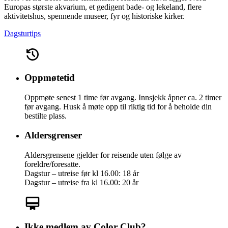
Europas største akvarium, et gedigent bade- og lekeland, flere
aktivitetshus, spennende museer, fyr og historiske kirker.
Dagsturtips
Oppmøtetid
Oppmøte senest 1 time før avgang. Innsjekk åpner ca. 2 timer
før avgang. Husk å møte opp til riktig tid for å beholde din
bestilte plass.
Aldersgrenser
Aldersgrensene gjelder for reisende uten følge av
foreldre/foresatte.
Dagstur – utreise før kl 16.00: 18 år
Dagstur – utreise fra kl 16.00: 20 år
Ikke medlem av Color Club?