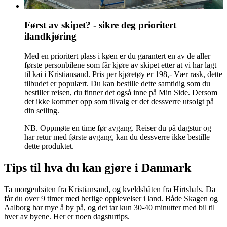
Først av skipet? - sikre deg prioritert
ilandkjøring
Med en prioritert plass i køen er du garantert en av de aller
første personbilene som får kjøre av skipet etter at vi har lagt
til kai i Kristiansand. Pris per kjøretøy er 198,- Vær rask, dette
tilbudet er populært. Du kan bestille dette samtidig som du
bestiller reisen, du finner det også inne på Min Side. Dersom
det ikke kommer opp som tilvalg er det dessverre utsolgt på
din seiling.
NB. Oppmøte en time før avgang. Reiser du på dagstur og
har retur med første avgang, kan du dessverre ikke bestille
dette produktet.
Tips til hva du kan gjøre i Danmark
Ta morgenbåten fra Kristiansand, og kveldsbåten fra Hirtshals. Da
får du over 9 timer med herlige opplevelser i land. Både Skagen og
Aalborg har mye å by på, og det tar kun 30-40 minutter med bil til
hver av byene. Her er noen dagsturtips.