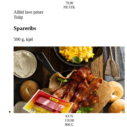
79,90
PR STK
Alltid lave priser
Tulip
Spareribs
500 g, kjøl
KUN
119,90
900
G