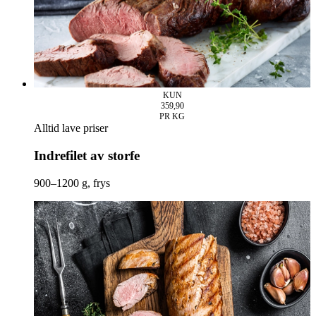
KUN
359,90
PR KG
Alltid lave priser
Indrefilet av storfe
900–1200 g, frys