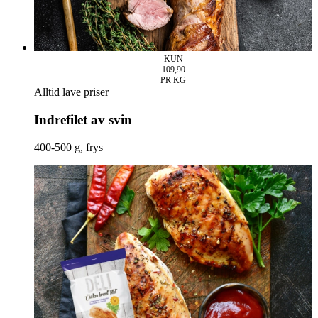
KUN
109,90
PR KG
Alltid lave priser
Indrefilet av svin
400-500 g, frys