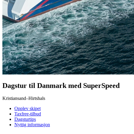
Dagstur til Danmark med SuperSpeed
Kristiansand–Hirtshals
Opplev skipet
Taxfree-tilbud
Dagsturtips
Nyttig informasjon