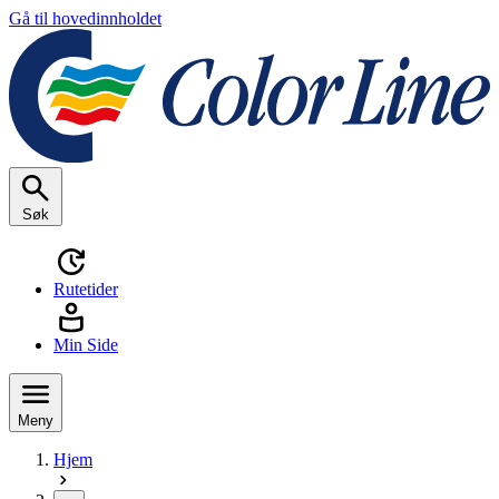
Gå til hovedinnholdet
Søk
Rutetider
Min Side
Meny
Hjem