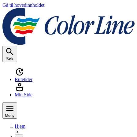
Gå til hovedinnholdet
Søk
Rutetider
Min Side
Meny
Hjem