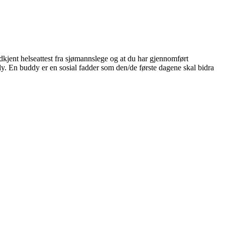
dkjent helseattest fra sjømannslege og at du har gjennomført
ddy. En buddy er en sosial fadder som den/de første dagene skal bidra