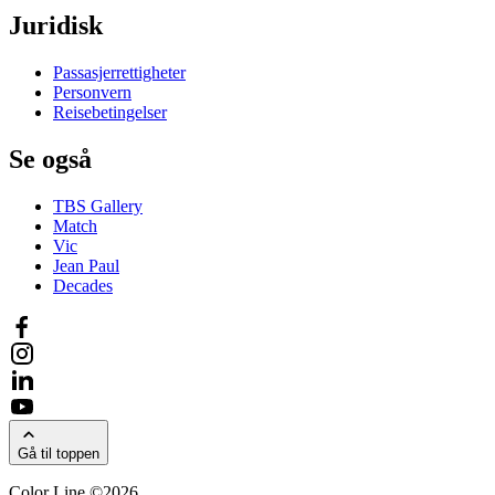
Juridisk
Passasjerrettigheter
Personvern
Reisebetingelser
Se også
TBS Gallery
Match
Vic
Jean Paul
Decades
Gå til toppen
Color Line ©2026