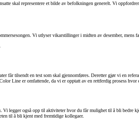
atte skal representere et bilde av befolkningen generelt. Vi oppfordrer all
 sommersesongen. Vi utlyser vikarstillinger i midten av desember, mens fas
.
er får tilsendt en test som skal gjennomføres. Deretter gjør vi en refer
 Color Line er omfattende, da vi er opptatt av en rettferdig prosess hvor
 legger også opp til aktiviteter hvor du får mulighet til å bli bedre kj
ten til å bli kjent med fremtidige kollegaer.