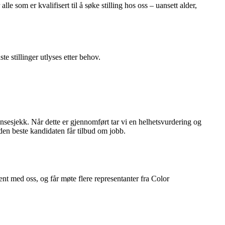
e som er kvalifisert til å søke stilling hos oss – uansett alder,
te stillinger utlyses etter behov.
ansesjekk. Når dette er gjennomført tar vi en helhetsvurdering og
 den beste kandidaten får tilbud om jobb.
ent med oss, og får møte flere representanter fra Color