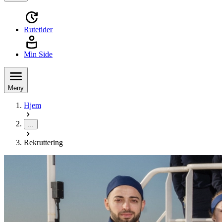
Rutetider
Min Side
Meny
Hjem
...
Rekruttering