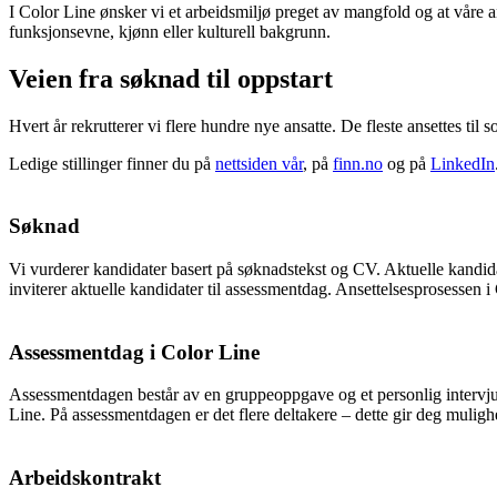
I Color Line ønsker vi et arbeidsmiljø preget av mangfold og at våre ans
funksjonsevne, kjønn eller kulturell bakgrunn.
Veien fra søknad til oppstart
Hvert år rekrutterer vi flere hundre nye ansatte. De fleste ansettes til
Ledige stillinger finner du på
nettsiden vår
, på
finn.no
og på
LinkedIn
Søknad
Vi vurderer kandidater basert på søknadstekst og CV. Aktuelle kandidat
inviterer aktuelle kandidater til assessmentdag. Ansettelsesprosessen i
Assessmentdag i Color Line
Assessmentdagen består av en gruppeoppgave og et personlig intervju. Vi
Line. På assessmentdagen er det flere deltakere – dette gir deg mulighe
Arbeidskontrakt