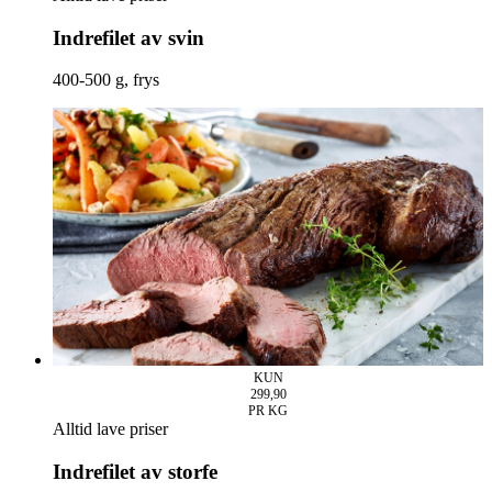
Indrefilet av svin
400-500 g, frys
KUN
299,90
PR KG
Alltid lave priser
Indrefilet av storfe