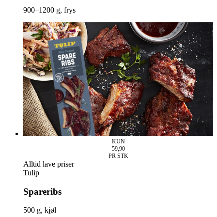
900–1200 g, frys
KUN
59,90
PR STK
Alltid lave priser
Tulip
Spareribs
500 g, kjøl