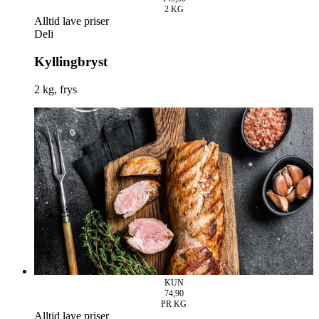
2
KG
Alltid lave priser
Deli
Kyllingbryst
2 kg, frys
KUN
74,90
PR KG
Alltid lave priser