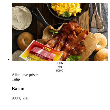
KUN
99,90
900
G
Alltid lave priser
Tulip
Bacon
900 g, kjøl