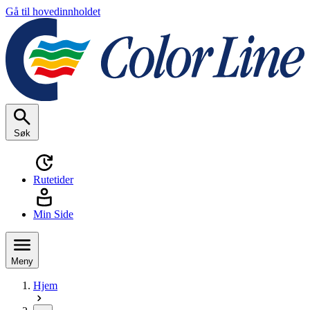
Gå til hovedinnholdet
Søk
Rutetider
Min Side
Meny
Hjem