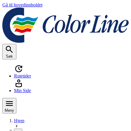
Gå til hovedinnholdet
Søk
Rutetider
Min Side
Meny
Hjem