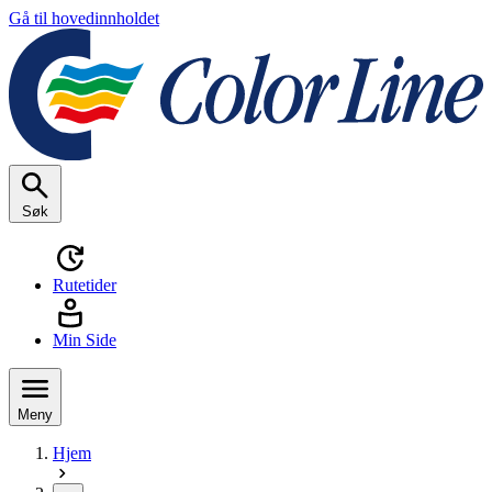
Gå til hovedinnholdet
Søk
Rutetider
Min Side
Meny
Hjem