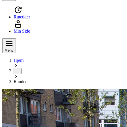
Rutetider
Min Side
Meny
Hjem
...
Randers