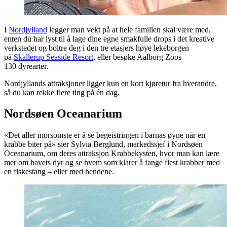
I
Nordjylland
legger man vekt på at hele familien skal være med,
enten du har lyst til å lage dine egne smakfulle drops i det kreative
verkstedet og boltre deg i den tre etasjers høye lekeborgen
på
Skallerup Seaside Resort
, eller besøke Aalborg Zoos
130 dyrearter.
Nordjyllands attraksjoner ligger kun en kort kjøretur fra hverandre,
så du kan rekke flere ting på én dag.
Nordsøen Oceanarium
«Det aller morsomste er å se begeistringen i barnas øyne når en
krabbe biter på» sier Sylvia Berglund, markedssjef i Nordsøen
Oceanarium, om deres attraksjon Krabbekysten, hvor man kan lære
mer om havets dyr og se hvem som klarer å fange flest krabber med
en fiskestang – eller med hendene.