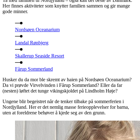
Ta med familien til Nordjylland – også kalt det beste av Danmark.
Her finnes aktiviteter som knytter familien sammen og gir mange
gode minner.
Nordsøen Oceanarium
Landal Rønbjerg
Skallerup Seaside Resort
Fårup Sommerland
Husker du da mor ble skremt av haien på Nordsøen Oceanarium?
Da vi prøvde Virvelvinden i Fårup Sommerland? Eller da far
(nesten) løftet det tunge vikingskjoldet på Lindholm Høje?
Ungene blir begeistret når de tenker tilbake på sommerferien i
Nordjylland. Her er det nemlig masse ferieopplevelser for barna,
uten at foreldrene behøver å kjede seg av den grunn.