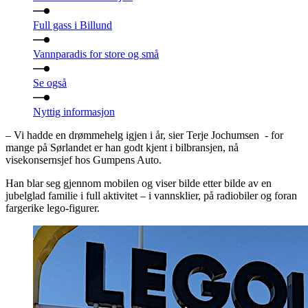
Full gass i Billund
Vannparadis for store og små
Se også
Nyttig informasjon
– Vi hadde en drømmehelg igjen i år, sier Terje Jochumsen - for
mange på Sørlandet er han godt kjent i bilbransjen, nå
visekonsernsjef hos Gumpens Auto.
Han blar seg gjennom mobilen og viser bilde etter bilde av en
jubelglad familie i full aktivitet – i vannsklier, på radiobiler og foran
fargerike lego-figurer.