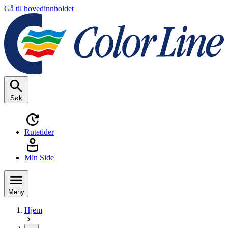
Gå til hovedinnholdet
Søk
Rutetider
Min Side
Meny
Hjem