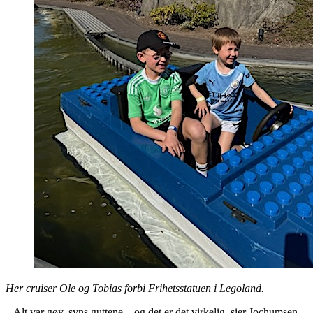
Her cruiser Ole og Tobias forbi Frihetsstatuen i Legoland.
– Alt var gøy, syns guttene – og det er det virkelig, sier Jochumsen.