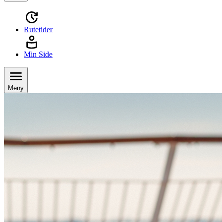
Rutetider
Min Side
Meny